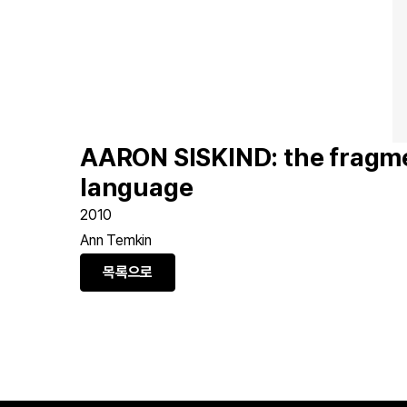
AARON SISKIND: the fragme
language
2010
Ann Temkin
목록으로