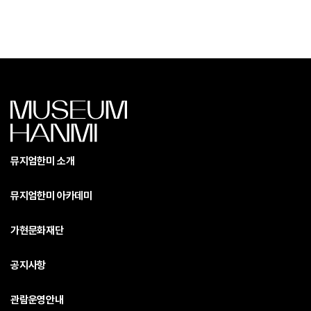
뮤지엄한미 소개
뮤지엄한미 아카데미
가현문화재단
공지사항
관람운영안내