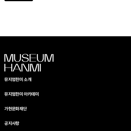
뮤지엄한미 소개
뮤지엄한미 아카데미
가현문화재단
공지사항