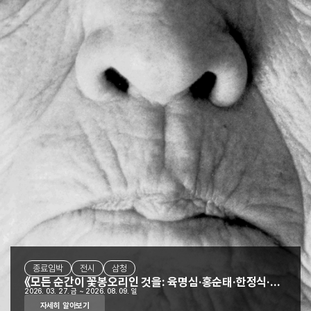
종료임박
전시
D-36
삼청별관
프로그램
전시
삼청
김포
《모든 순간이 꽃봉오리인 것을: 육명심·홍순태·한정식·박영숙》
2026. 03. 27. 금 ~ 2026. 08. 09. 일
자세히 알아보기