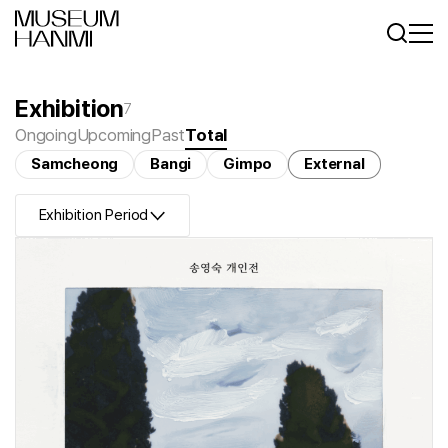
Log In
Sign In
KR
EN
Exhibition
7
Ongoing
Upcoming
Past
Total
Samcheong
Bangi
Gimpo
External
Exhibition Period