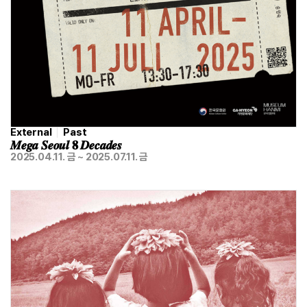
External
Past
𝑴𝒆𝒈𝒂 𝑺𝒆𝒐𝒖𝒍 𝟖 𝑫𝒆𝒄𝒂𝒅𝒆𝒔
2025.04.11. 금 ~ 2025.07.11. 금