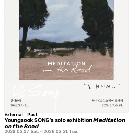
External
Past
Youngsook SONG’s solo exhibition 𝙈𝙚𝙙𝙞𝙩𝙖𝙩𝙞𝙤𝙣
𝙤𝙣 𝙩𝙝𝙚 𝙍𝙤𝙖𝙙
2026.03.07. Sat. ~ 2026.03.31. Tue.