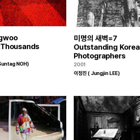
gwoo
미명의 새벽=7
:Thousands
Outstanding Kore
Photographers
Suntag NOH)
2001
이정진 ( Jungjin LEE)