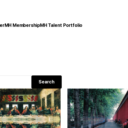
er
MH Membership
MH Talent Portfolio