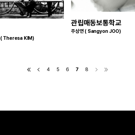
관립매동보통학교
주상연 ( Sangyon JOO)
 Theresa KIM)
4
5
6
7
8