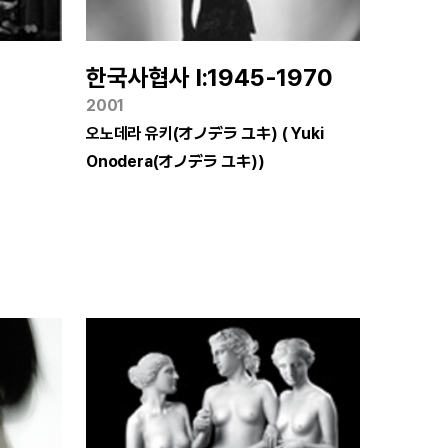
한국사협사 I:1945-1970
2001
)
오노데라 유키(オノデラ ユキ) ( Yuki
Onodera(オノデラ ユキ))