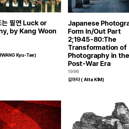
는 필연 Luck or
Japanese Photogr
ny, by Kang Woon
Form In/Out Part
2;1945-80:The
Transformation of
Photography in th
HWANG Kyu-Tae)
Post-War Era
1996
김아타 ( Atta KIM)