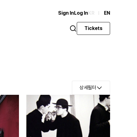
Sign In
Log In
KR
EN
Tickets
상세필터