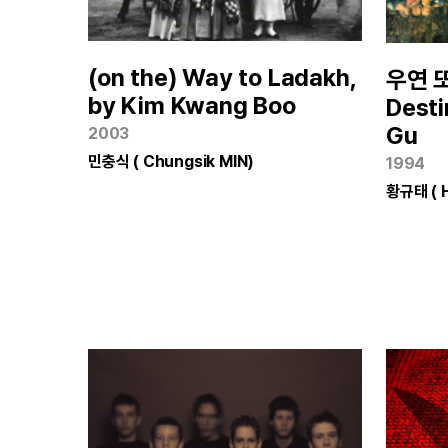
(on the) Way to Ladakh,
우연 또
by Kim Kwang Boo
Desti
Gu
2003
민충식 ( Chungsik MIN)
1994
황규태 ( 