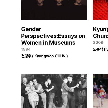
Gender
Kyun
Perspectives:Essays on
Chun
Women in Museums
2008
1994
노순택 ( 
천경우 ( Kyungwoo CHUN )