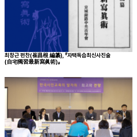
최창근 편찬(崔昌根 編纂), 『자택독습최신사진술
(自宅獨習最新寫眞術)』